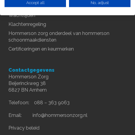
wooninstellingen
Contact
Accept all
No, adjust
Oosterbeek
Klachtenregeling
Kwaliteitsbeleid
Huishoudelijke hul
Gemeente Rheden
Huishoudelijke hul
Oosterhout (Gld)
Wachttijden
Certificeringen en ke
Huishoudelijke hul
Gemeente Arnhem
Heelsum
Klachtenregeling
Huishoudelijke hul
Dieren
Eigen bijdrage CAK
Huishoudelijke hul
Elst (Gld)
Hommerson zorg onderdeel van hommerson
Huishoudelijke hul
Aanmelden zorg
Doorwerth
schoonmaakdiensten
Rheden
Certificeringen en keurmerken
Huishoudelijke hul
Velp
Contactgegevens
Hommerson Zorg
Beijerinckweg 38
6827 BN Arnhem
Telefoon: 088 – 363 9063
Email:
info@hommersonzorg.nl
Privacy beleid