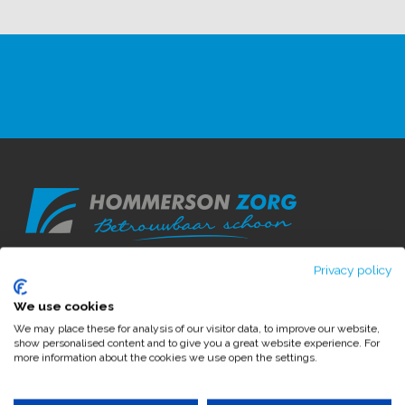
Home
Over ons
Privacy policy
Ons team
Zorgcategorieën
We use cookies
Over Hommerson Zorg
Werkwijze en aanmel
We may place these for analysis of our visitor data, to improve our website,
Huishoudelijke onder
Gemeenten
Hommerson Zorg
show personalised content and to give you a great website experience. For
WMO
Wachttijden
more information about the cookies we use open the settings.
Gemeente Renkum
Werken bij
Ons team
Ondersteuning in zor
Kwaliteitsbeleid
Werkwijze en aanmeldprocedure
Huishoudelijke hul
Gemeente Overbetuw