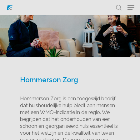
Hit enter to search or ESC to close
Hommerson Zorg
Hommerson Zorg is een toegewijd bedrijf
dat huishoudelijke hulp biedt aan mensen
met een WMO-indicatie in de regio. We
begrijpen dat het onderhouden van een
schoon en georganiseerd huis essentieel is
voor het welzijn en de kwaliteit van leven
van onze cliënten. Daarom streven we