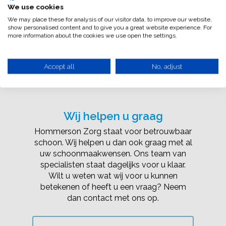
Ons team
Zorgcategorieën
We use cookies
Bekijk al onze
Werkwijze en aanmel
We may place these for analysis of our visitor data, to improve our website,
Huishoudelijke onder
zorgcategorieën
Gemeenten
show personalised content and to give you a great website experience. For
WMO
Wachttijden
more information about the cookies we use open the settings.
Gemeente Renkum
Werken bij
Ondersteuning in zor
Kwaliteitsbeleid
Huishoudelijke hul
Gemeente Overbetuw
wooninstellingen
Contact
Accept all
No, adjust
Oosterbeek
Klachtenregeling
Huishoudelijke hul
Gemeente Rheden
Huishoudelijke hul
Oosterhout (Gld)
Certificeringen en ke
Huishoudelijke hul
Gemeente Arnhem
Heelsum
Huishoudelijke hul
Dieren
Eigen bijdrage CAK
Wij helpen u graag
Huishoudelijke hul
Elst (Gld)
Huishoudelijke hul
Aanmelden zorg
Doorwerth
Hommerson Zorg staat voor betrouwbaar
Rheden
schoon. Wij helpen u dan ook graag met al
Huishoudelijke hul
uw schoonmaakwensen. Ons team van
Velp
specialisten staat dagelijks voor u klaar.
Wilt u weten wat wij voor u kunnen
betekenen of heeft u een vraag? Neem
dan contact met ons op.