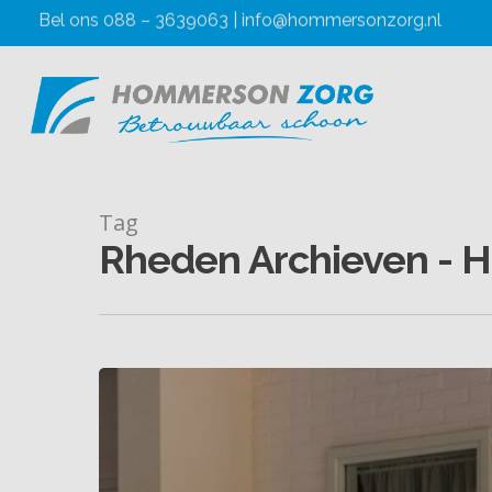
Bel ons
088 – 3639063
| info@hommersonzorg.nl
Tag
Rheden Archieven -
Hit enter to search or ESC to close