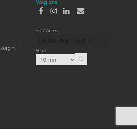
Volg ons
Facebook
Instagram
Linkedin
Email
PC / Adres
org.nl
Straal