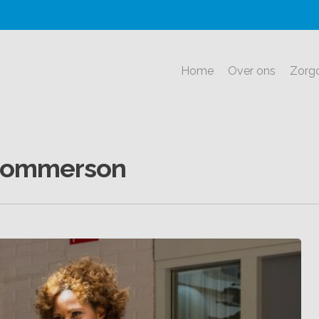
Home
Over ons
Zorg
 Hommerson